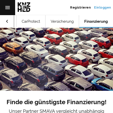
menu
Registrieren
Einloggen
keyboard_arrow_left
lierung
CarProtect
Versicherung
Finanzierung
Finde die günstigste Finanzierung!
Unser Partner SMAVA vergleicht unabhängig