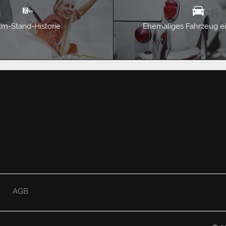
km-Stand-Historie
Ehemaliges Fahrzeug e
AGB