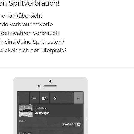
en Spritverbrauch!
che Tankübersicht
de Verbrauchswerte
ir den wahren Verbrauch
h sind deine Spritkosten?
ickelt sich der Literpreis?
d Streckenprofil
Sc
 Streckenprofil beeinflussen den
Zeigt
bei „Weitere Optionen“ an, womit und vor allem wie
ausge