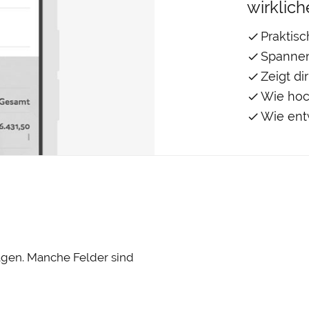
wirklich
Praktis
Spannen
Zeigt d
Wie hoc
Wie entw
n
Fahrweise un
agen. Manche Felder sind
Bereifung, Fahrweise und
Kraftstoffverbrauch. Gib 
und wo du gefahren bist.